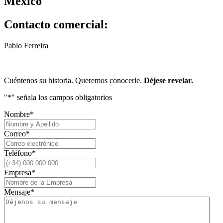
México
Contacto comercial:
Pablo Ferreira
+52 1 55 6433 4769
pablo.ferreira@voila.maison
Cuéntenos su historia. Queremos conocerle.
Déjese revelar.
"
*
" señala los campos obligatorios
Nombre
*
Correo
*
Teléfono
*
Empresa
*
Mensaje
*