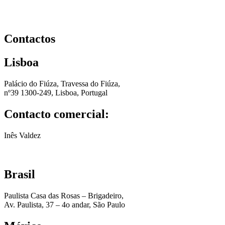
Contactos
Lisboa
Palácio do Fiúza, Travessa do Fiúza,
nº39 1300-249, Lisboa, Portugal
Contacto comercial:
Inês Valdez
+351 93 308 5562
ines@voila.maison
Brasil
Paulista Casa das Rosas – Brigadeiro,
Av. Paulista, 37 – 4o andar, São Paulo